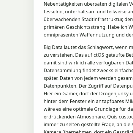
Nebentätigkeiten übersäten digitalen V
fesselnd, unterhaltsam und teilweise 
überwachenden Stadtinfrastruktur, de
primären Geschichtsstrang. Habe ich Wa
omnipräsenten Waffennutzung und de
Big Data lautet das Schlagwort, wenn m
zu verstehen. Das auf ctOS getaufte Bet
damit sind wirklich alle verfügbaren Da
Datensammlung findet zwecks einfache
später. Daten von jedem werden gesamm
Datenpunkten. Der Zugriff auf Datenpun
Hier ein Gamer, dort der Drogenjunky u
hinter dem Fenster ein anzapfbares Mik
wäre es eine optimale Grundlage für d
erdrückenden Atmosphäre. Quis custodi
immer zu selten gestellte Frage, an die 
Kamera übernehmen, dort ein Gespräch