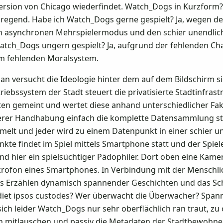
ersion von Chicago wiederfindet. Watch_Dogs in Kurzform?
anregend. Habe ich Watch_Dogs gerne gespielt? Ja, wegen 
m asynchronen Mehrspielermodus und den schier unendlich
tch_Dogs ungern gespielt? Ja, aufgrund der fehlenden Char
m fehlenden Moralsystem.
an versucht die Ideologie hinter dem auf dem Bildschirm si
riebssystem der Stadt steuert die privatisierte Stadtinfrast
ten gemeint und wertet diese anhand unterschiedlicher Fakt
rer Handhabung einfach die komplette Datensammlung stat
elt und jeder wird zu einem Datenpunkt in einer schier 
kte findet im Spiel mittels Smartphone statt und der Spie
nd hier ein spielsüchtiger Pädophiler. Dort oben eine Kam
rofon eines Smartphones. In Verbindung mit der Menschlich
as Erzählen dynamisch spannender Geschichten und das Sc
et ipsos custodes? Wer überwacht die Überwacher? Spanne
sich leider Watch_Dogs nur sehr oberflächlich ran traut, zu o
 mitlauschen und passiv die Metadaten der Stadtbewohne