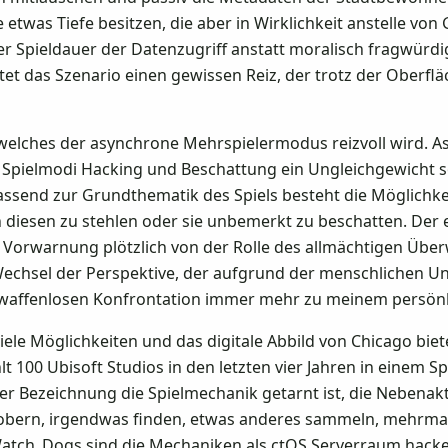
etwas Tiefe besitzen, die aber in Wirklichkeit anstelle von
er Spieldauer der Datenzugriff anstatt moralisch fragwürd
ietet das Szenario einen gewissen Reiz, der trotz der Ober
 welches der asynchrone Mehrspielermodus reizvoll wird. 
pielmodi Hacking und Beschattung ein Ungleichgewicht sow
assend zur Grundthematik des Spiels besteht die Möglichkei
iesen zu stehlen oder sie unbemerkt zu beschatten. Der ei
 Vorwarnung plötzlich von der Rolle des allmächtigen Überw
Wechsel der Perspektive, der aufgrund der menschlichen 
 waffenlosen Konfrontation immer mehr zu meinem persönl
iele Möglichkeiten und das digitale Abbild von Chicago biet
t 100 Ubisoft Studios in den letzten vier Jahren in einem S
her Bezeichnung die Spielmechanik getarnt ist, die Nebenakt
erobern, irgendwas finden, etwas anderes sammeln, mehrma
Watch_Dogs sind die Mechaniken als ctOS Serverraum hack