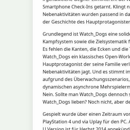
Smartphone Check-Ins getarnt. Klingt n
Nebenaktivitäten wurden passend in das
der Geschichte des Hauptprotagonisten, 
Grundlegend ist Watch_Dogs eine solide
Kampfsystem sowie die Zielsystematik 
Es fehlen die Kanten, die Ecken und die
Watch_Dogs ein klassisches Open-World-
Hauptprotagonist der seine Familie verlo
Nebenaktivitäten jagt. Und es stimmt i
aufgrund des Überwachungsszenarios,
dynamischen asynchrone Mehrspielermod
Nein. Sollte man Watch_Dogs dennoch s
Watch_Dogs lieben? Noch nicht, aber de
Gespielt wurde über einen Zeitraum von
PlayStation 4 und via Uplay für den PC.
U Version ist für Herbst 2014 angekün