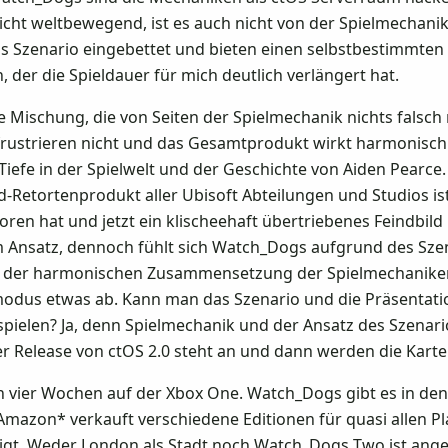
icht weltbewegend, ist es auch nicht von der Spielmechan
 Szenario eingebettet und bieten einen selbstbestimmten 
der die Spieldauer für mich deutlich verlängert hat.
 Mischung, die von Seiten der Spielmechanik nichts falsch 
frustrieren nicht und das Gesamtprodukt wirkt harmonisch
 Tiefe in der Spielwelt und der Geschichte von Aiden Pearc
Retortenprodukt aller Ubisoft Abteilungen und Studios ist.
ren hat und jetzt ein klischeehaft übertriebenes Feindbild 
m Ansatz, dennoch fühlt sich Watch_Dogs aufgrund des Szen
 der harmonischen Zusammensetzung der Spielmechaniken
us etwas ab. Kann man das Szenario und die Präsentation
pielen? Ja, denn Spielmechanik und der Ansatz des Szenari
r Release von ctOS 2.0 steht an und dann werden die Kart
 vier Wochen auf der Xbox One. Watch_Dogs gibt es in den
 Amazon* verkauft verschiedene Editionen für quasi allen Pl
digt. Weder London als Stadt noch Watch_Dogs Two ist ange