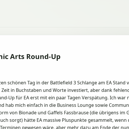
nic Arts Round-Up
en schönen Tag in der Battlefield 3 Schlange am EA Stand 
it in Buchstaben und Worte investiert, aber dank fehlen
nd-Up für EA erst mit ein paar Tagen Verspätung. Ich war 
und hab mich einfach in die Business Lounge sowie Commu
rm von Bionade und Gaffels Fassbrause (die übrigens im Gl
Bauch sorgt) hätte EA massive Pluspunkte gesammelt, wenn 
erminen gewesen wäre, aber mehr dazu am Ende der nun 