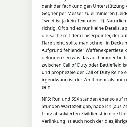
dank der fachkundigen Unterstützung v
Gegner per Messer zu eliminieren (Leide
Tweet ist ja kein Text oder ..?). Natürli
richtig. Oft sind es nur kleine Detail
die Sache mit dem Laiserpointer, der au
Flare sieht, sollte man schnell in Dec
Aufgrund fehlender Waffenexpertiese k
gelungen sei (was das auch immer bedeu
zwischen Call of Duty oder Battlefield i
und prophezeie der Call of Duty Reihe e
irgendwann ist der Zenit mehr als nur
sein.
NFS: Run und SSX standen ebenso auf mei
Stunden Wartezeit gab, habe ich (aus Ze
trotz absolvierten Zivildienst in eine Un
Verlinkung ist auch noch der diesjähri