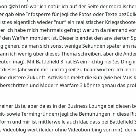
on @zh1nt0 war ich natürlich auf der Seite der moralische
r gab eine Infosperre für jegliche Fotos oder Texte bezügl
ch ist es eigentlich wieder “nur” ein realistischer Kriegsshoot
s, aber ich habe mich mehrmals gefragt warum da niemand v
f den Waffen montiert ist. Dieser blendet den anvisierten S
kung gehen, da man sich sonst wenige Sekunden später am 
ann ich wenig über dieses Thema schreiben, aber die And
ten mag). Mit Battlefield 3 hat EA ein richtig heißes Din
st dieses Jahr wohl mit Leichtigkeit zu beantworten. Ich le
ine düstere Zukunft. Activision melkt die Kuh (wie bei Musik
 überschritten und Modern Warfare 3 könnte genau das pr
ner Liste, aber da es in der Business Lounge bei diesen beid
it- sowie Termingründen) jegliche Bemühungen in diese Rich
iform und mir ist mittlerweile auch klar, dass bei Battlefield 
ge Videoblog wert (leider ohne Videobombing von mir), der 