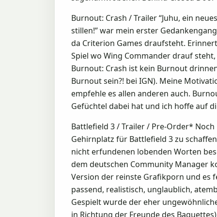
Burnout: Crash / Trailer “Juhu, ein ne
stillen!” war mein erster Gedankengang.
da Criterion Games draufsteht. Erinner
Spiel wo Wing Commander drauf steht,
Burnout: Crash ist kein Burnout drinne
Burnout sein?! bei IGN). Meine Motivat
empfehle es allen anderen auch. Burnou
Gefüchtel dabei hat und ich hoffe auf d
Battlefield 3 / Trailer / Pre-Order* N
Gehirnplatz für Battlefield 3 zu schaf
nicht erfundenen lobenden Worten besc
dem deutschen Community Manager konnt
Version der reinste Grafikporn und es f
passend, realistisch, unglaublich, atem
Gespielt wurde der eher ungewöhnlich
in Richtung der Freunde des Baguettes) 