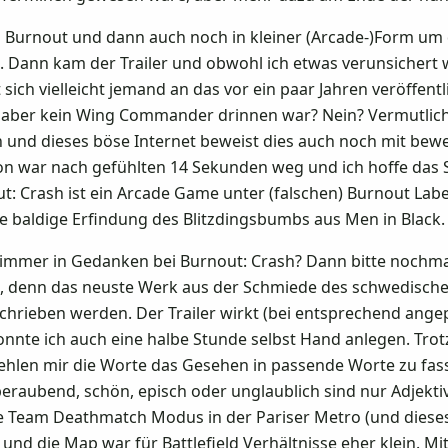
ues Burnout und dann auch noch in kleiner (Arcade-)Form u
 Dann kam der Trailer und obwohl ich etwas verunsichert wa
t sich vielleicht jemand an das vor ein paar Jahren veröff
 aber kein Wing Commander drinnen war? Nein? Vermutlich 
n und dieses böse Internet beweist dies auch noch mit bewe
ion war nach gefühlten 14 Sekunden weg und ich hoffe das 
t: Crash ist ein Arcade Game unter (falschen) Burnout Lab
ie baldige Erfindung des Blitzdingsbumbs aus Men in Black.
och immer in Gedanken bei Burnout: Crash? Dann bitte noch
fen, denn das neuste Werk aus der Schmiede des schwedisch
hrieben werden. Der Trailer wirkt (bei entsprechend ange
e ich auch eine halbe Stunde selbst Hand anlegen. Trotz 
ehlen mir die Worte das Gesehen in passende Worte zu fasse
beraubend, schön, episch oder unglaublich sind nur Adjektiv
e Team Deathmatch Modus in der Pariser Metro (und diese
und die Map war für Battlefield Verhältnisse eher klein. Mit