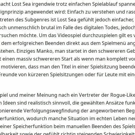
t Lost Sea irgendwie trotz einfachen Spielablauf spannend
ignprinzip angewendet wird: Einfach zu verstehen und rasc
reten des Subgenres ist Lost Sea gefühlt jedoch einfacher
lisch unmenschlich brutal im Falle des digitalen Todes, jed
rsuchen möchte. Um das Videospiel durchzuspielen gilt es 
ch dem erfolgreichen Beenden direkt aus dem Spielmenü a
 stehen. Einziges Manko, man startet in den schwereren Geb
t einen massiv schwereren Start als wenn man komplett vo
otivieren, dass man den Titel in einer Spielsitzung beende
ür Freunde von kürzeren Spielsitzungen oder für Leute mit e
spiel und meiner Meinung nach ein Vertreter der Rogue-Likes
Ideen sind realistisch sinnvoll, die gewählten Ansätze fun
ktionierende Verfolgungswegfindung der angeworbenen Begl
herfunktion, wodurch manche Situation im echten Leben ne
 einer Speicherfunktion beim manuellen Beenden des Spiels
lbarkeit sowie der gefühlt richtig steigenden Schwierigkei