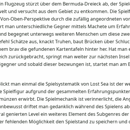
 Ein Flugzeug stürzt über dem Bermuda-Dreieck ab, der Spie
lwelt und versucht aus dem Gebiet zu entkommen. Die Spiel
en Von-Oben-Perspektive durch die zufällig angeordneten vo
iert man unterschiedliche Gegner mittels Machete um Erfa
und begegnet unterwegs weiteren Menschen um diese zwe
fehl Schätze aus, knackt Truhen, baut Brücken über Schluch
inem brav die gefundenen Kartentafeln hinter her. Hat man 
ich zurückgebracht, springt man weiter zur nächsten Insel 
ndgegner und sobald dieser bezwungen ist, startet man am 
ickt man einmal die Spielsystematik von Lost Sea ist der we
 Spielfigur aufgrund der gesammelten Erfahrungspunkten 
münzen erwirbt. Die Spielmechanik ist verinnerlicht, die 
 unbewusst driftet man gedanklich während des Spielens ab.
al genierten Level ein weiteres Element des Subgenres der
r fehlenden Möglichkeit den Spielstand zu speichern und o