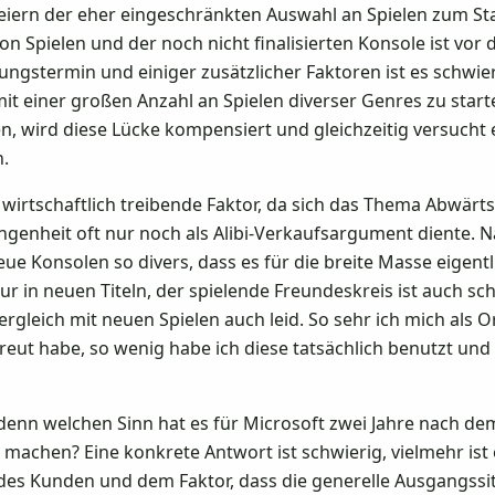
hleiern der eher eingeschränkten Auswahl an Spielen zum S
 Spielen und der noch nicht finalisierten Konsole ist vor
ngstermin und einiger zusätzlicher Faktoren ist es schwieri
mit einer großen Anzahl an Spielen diverser Genres zu star
en, wird diese Lücke kompensiert und gleichzeitig versuch
.
e wirtschaftlich treibende Faktor, da sich das Thema Abwä
angenheit oft nur noch als Alibi-Verkaufsargument diente. N
eue Konsolen so divers, dass es für die breite Masse eigent
ur in neuen Titeln, der spielende Freundeskreis ist auch s
rgleich mit neuen Spielen auch leid. So sehr ich mich als O
reut habe, so wenig habe ich diese tatsächlich benutzt und
denn welchen Sinn hat es für Microsoft zwei Jahre nach de
machen? Eine konkrete Antwort ist schwierig, vielmehr ist
des Kunden und dem Faktor, dass die generelle Ausgangssit