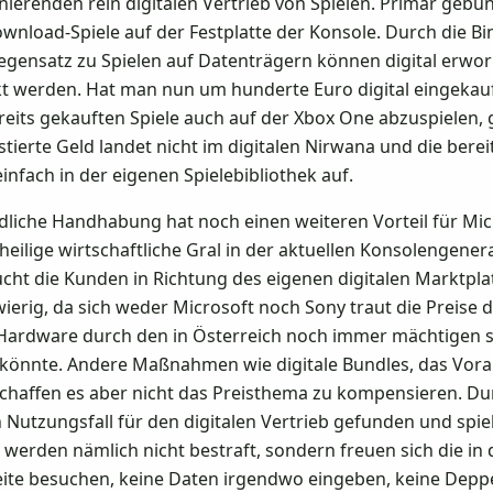
onierenden rein digitalen Vertrieb von Spielen. Primär geb
wnload-Spiele auf der Festplatte der Konsole. Durch die B
gensatz zu Spielen auf Datenträgern können digital erwor
t werden. Hat man nun um hunderte Euro digital eingekau
ereits gekauften Spiele auch auf der Xbox One abzuspielen,
ierte Geld landet nicht im digitalen Nirwana und die berei
fach in der eigenen Spielebibliothek auf.
iche Handhabung hat noch einen weiteren Vorteil für Micro
eilige wirtschaftliche Gral in der aktuellen Konsolengenera
sucht die Kunden in Richtung des eigenen digitalen Marktpl
ierig, da sich weder Microsoft noch Sony traut die Preise 
e Hardware durch den in Österreich noch immer mächtigen 
könnte. Andere Maßnahmen wie digitale Bundles, das Vora
, schaffen es aber nicht das Preisthema zu kompensieren. D
 Nutzungsfall für den digitalen Vertrieb gefunden und spie
 werden nämlich nicht bestraft, sondern freuen sich die in
ite besuchen, keine Daten irgendwo eingeben, keine Deppe