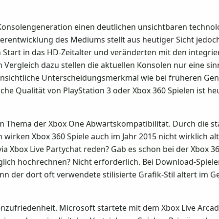
 Konsolengeneration einen deutlichen unsichtbaren techno
erentwicklung des Mediums stellt aus heutiger Sicht jedoch
n Start in das HD-Zeitalter und veränderten mit den integr
Vergleich dazu stellen die aktuellen Konsolen nur eine sinn
ensichtliche Unterscheidungsmerkmal wie bei früheren Gene
sche Qualität von PlayStation 3 oder Xbox 360 Spielen ist 
Thema der Xbox One Abwärtskompatibilität. Durch die star
 wirken Xbox 360 Spiele auch im Jahr 2015 nicht wirklich a
via Xbox Live Partychat reden? Gab es schon bei der Xbox 3
ich hochrechnen? Nicht erforderlich. Bei Download-Spiele
n der dort oft verwendete stilisierte Grafik-Stil altert im G
ufriedenheit. Microsoft startete mit dem Xbox Live Arcade